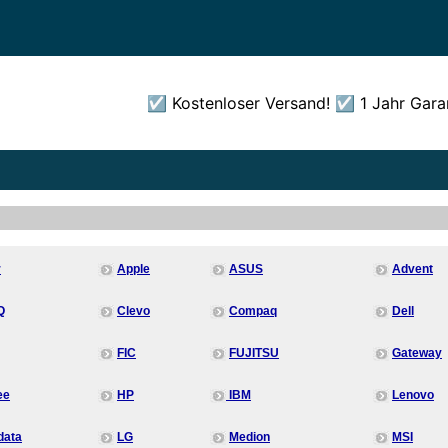
☑️ Kostenloser Versand! ☑️ 1 Jahr Gara
e Additional Content B
r
Apple
ASUS
Advent
Q
Clevo
Compaq
Dell
FIC
FUJITSU
Gateway
ee
HP
IBM
Lenovo
data
LG
Medion
MSI