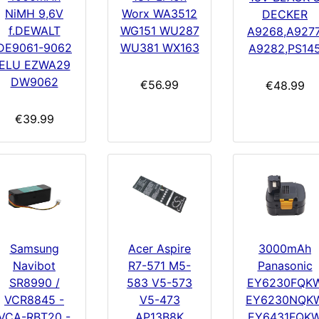
NiMH 9,6V
Worx WA3512
DECKER
f.DEWALT
WG151 WU287
A9268,A9277
DE9061-9062
WU381 WX163
A9282,PS14
ELU EZWA29
DW9062
€56.99
€48.99
€39.99
3000mAh
Samsung
Acer Aspire
Panasonic
Navibot
R7-571 M5-
EY6230FQK
SR8990 /
583 V5-573
EY6230NQK
VCR8845 -
V5-473
EY6431FQK
VCA-RBT20 -
AP13B8K