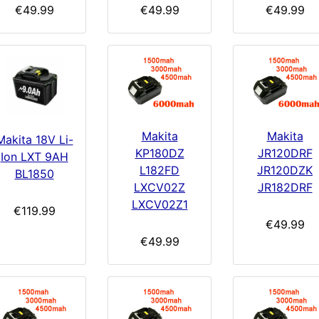
€49.99
€49.99
€49.99
Makita
Makita
Makita 18V Li-
KP180DZ
JR120DRF
Ion LXT 9AH
L182FD
JR120DZK
BL1850
LXCV02Z
JR182DRF
LXCV02Z1
€119.99
€49.99
€49.99