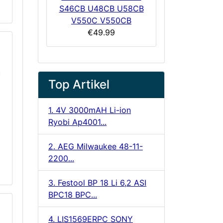
S46CB U48CB U58CB
V550C V550CB
€49.99
Top Artikel
1. 4V 3000mAH Li-ion
Ryobi Ap4001...
2. AEG Milwaukee 48-11-
2200...
3. Festool BP 18 Li 6,2 ASI
BPC18 BPC...
4. LIS1569ERPC SONY