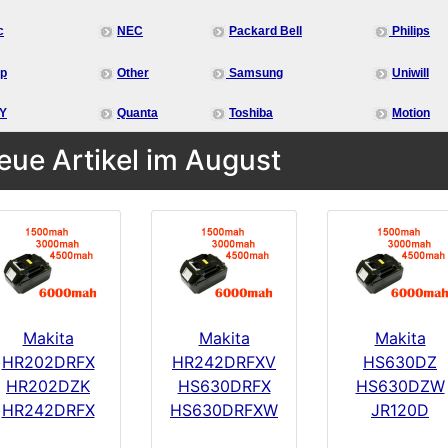
c
NEC
Packard Bell
Philips
rp
Other
Samsung
Uniwill
Y
Quanta
Toshiba
Motion
eue Artikel im August
Makita
Makita
Makita
HR202DRFX
HR242DRFXV
HS630DZ
HR202DZK
HS630DRFX
HS630DZW
HR242DRFX
HS630DRFXW
JR120D