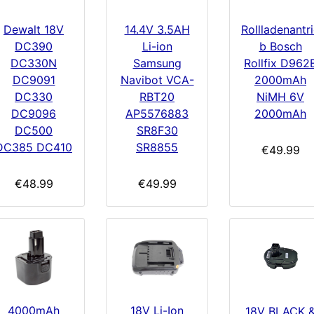
Dewalt 18V
14.4V 3.5AH
Rollladenantr
DC390
Li-ion
b Bosch
DC330N
Samsung
Rollfix D962
DC9091
Navibot VCA-
2000mAh
DC330
RBT20
NiMH 6V
DC9096
AP5576883
2000mAh
DC500
SR8F30
DC385 DC410
SR8855
€49.99
€48.99
€49.99
4000mAh
18V Li-Ion
18V BLACK 