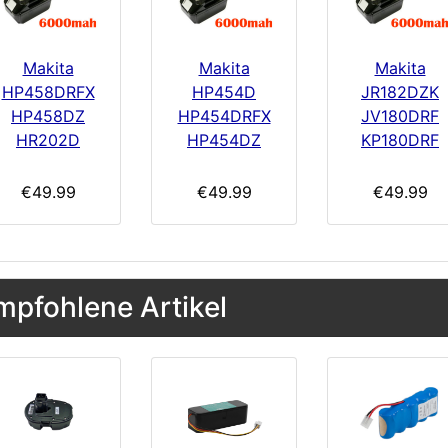
Makita
Makita
Makita
HP458DRFX
HP454D
JR182DZK
HP458DZ
HP454DRFX
JV180DRF
HR202D
HP454DZ
KP180DRF
€49.99
€49.99
€49.99
mpfohlene Artikel