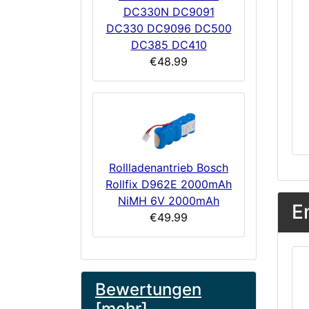
DC330N DC9091
DC330 DC9096 DC500
DC385 DC410
€48.99
Rollladenantrieb Bosch
Rollfix D962E 2000mAh
NiMH 6V 2000mAh
E
€49.99
Bewertungen
[mehr]