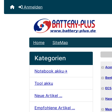
Anmelden
Home
SiteMap
Kategorien
Se
Ace
Notebook akku->
Ben
Tool akku
ECS
Neue Artikel ...
Has
Empfohlene Artikel ...
Max