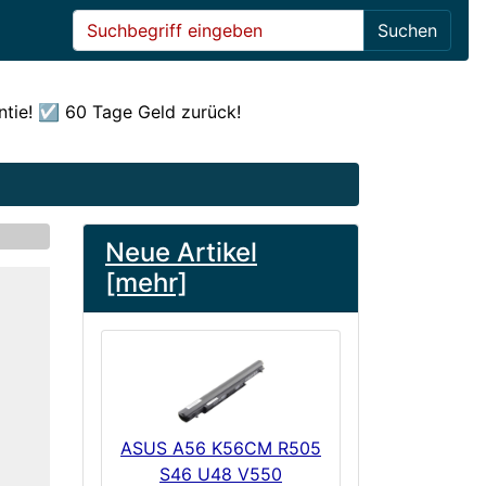
Suchen
ntie! ☑️ 60 Tage Geld zurück!
Neue Artikel
elow
[mehr]
ASUS A56 K56CM R505
S46 U48 V550