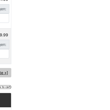
gen:
9.99
gen:
te »]