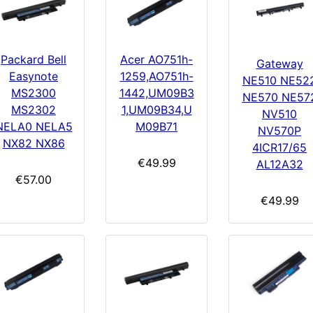
Packard Bell
Acer AO751h-
Gateway
Easynote
1259,AO751h-
NE510 NE52
MS2300
1442,UM09B3
NE570 NE57
MS2302
1,UM09B34,U
NV510
NELA0 NELA5
M09B71
NV570P
NX82 NX86
4ICR17/65
€49.99
AL12A32
€57.00
€49.99