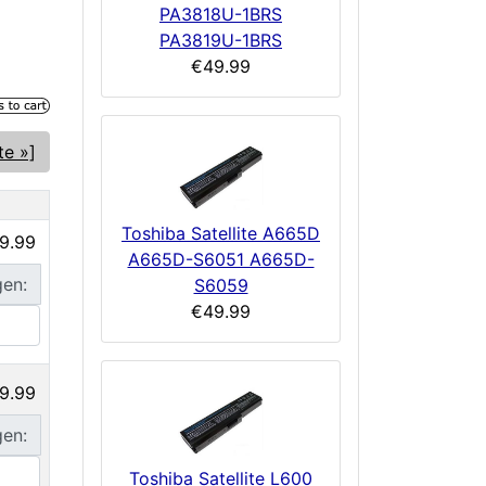
PA3818U-1BRS
PA3819U-1BRS
€49.99
te »]
Toshiba Satellite A665D
9.99
A665D-S6051 A665D-
gen:
S6059
€49.99
9.99
gen:
Toshiba Satellite L600