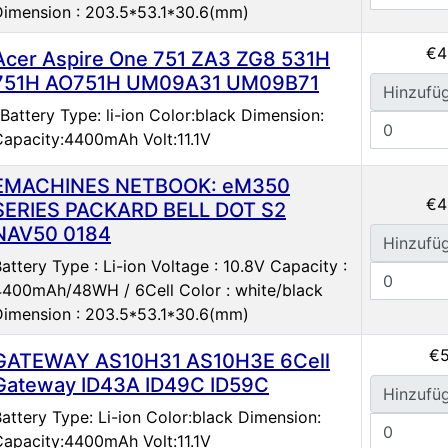
Dimension : 203.5*53.1*30.6(mm)
€4
Acer Aspire One 751 ZA3 ZG8 531H
751H AO751H UM09A31 UM09B71
Hinzufü
Battery Type: li-ion Color:black Dimension:
Capacity:4400mAh Volt:11.1V
EMACHINES NETBOOK: eM350
€4
SERIES PACKARD BELL DOT S2
NAV50 0184
Hinzufü
attery Type : Li-ion Voltage : 10.8V Capacity :
4400mAh/48WH / 6Cell Color : white/black
Dimension : 203.5*53.1*30.6(mm)
€5
GATEWAY AS10H31 AS10H3E 6Cell
Gateway ID43A ID49C ID59C
Hinzufü
attery Type: Li-ion Color:black Dimension:
Capacity:4400mAh Volt:11.1V