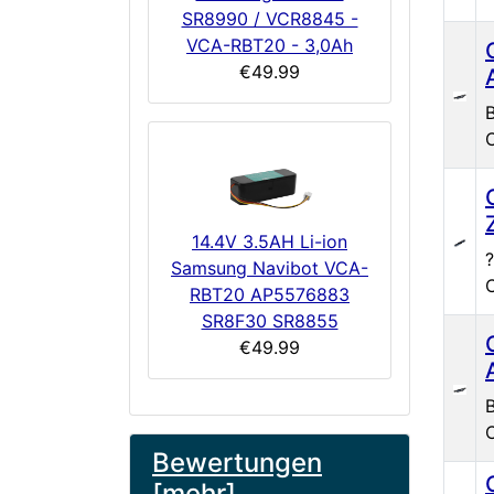
SR8990 / VCR8845 -
VCA-RBT20 - 3,0Ah
€49.99
B
14.4V 3.5AH Li-ion
?
Samsung Navibot VCA-
RBT20 AP5576883
SR8F30 SR8855
€49.99
B
Bewertungen
[mehr]