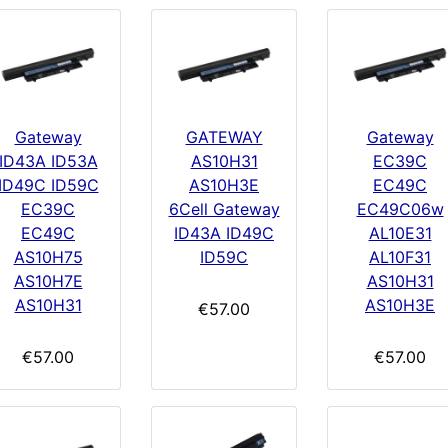
Gateway
GATEWAY
Gateway
ID43A ID53A
AS10H31
EC39C
ID49C ID59C
AS10H3E
EC49C
EC39C
6Cell Gateway
EC49C06w
EC49C
ID43A ID49C
AL10E31
AS10H75
ID59C
AL10F31
AS10H7E
AS10H31
AS10H31
AS10H3E
€57.00
€57.00
€57.00