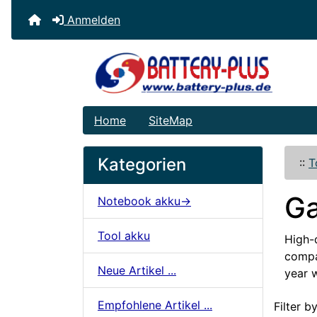
Anmelden
Home
SiteMap
Kategorien
::
T
G
Notebook akku->
Tool akku
High-q
compat
Neue Artikel ...
year 
Artikelname
Empfohlene Artikel ...
Filter by