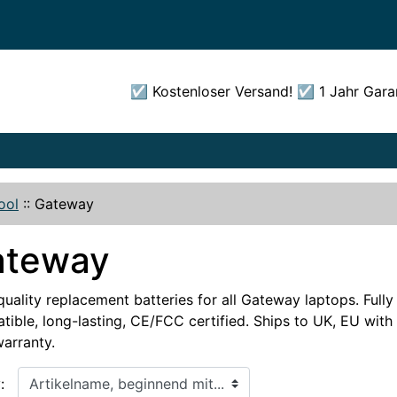
☑️ Kostenloser Versand! ☑️ 1 Jahr Gara
ool
::
Gateway
ateway
uality replacement batteries for all Gateway laptops. Fully
ible, long-lasting, CE/FCC certified. Ships to UK, EU with 
warranty.
, beginnend mit...
: