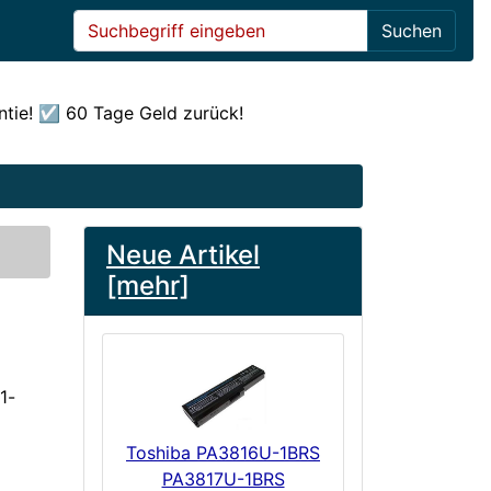
Suchen
ntie! ☑️ 60 Tage Geld zurück!
Neue Artikel
[mehr]
1-
Toshiba PA3816U-1BRS
PA3817U-1BRS