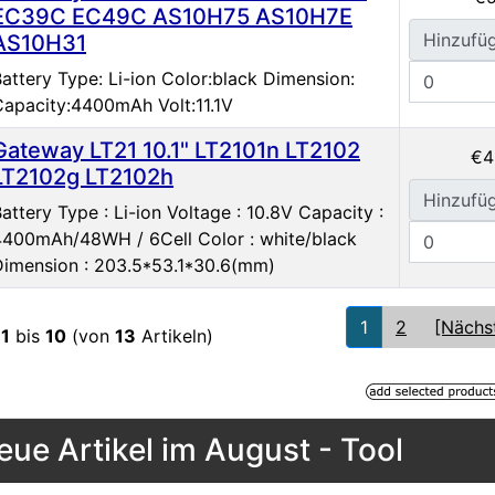
EC39C EC49C AS10H75 AS10H7E
Hinzufü
AS10H31
attery Type: Li-ion Color:black Dimension:
Capacity:4400mAh Volt:11.1V
Gateway LT21 10.1" LT2101n LT2102
€4
LT2102g LT2102h
Hinzufü
attery Type : Li-ion Voltage : 10.8V Capacity :
4400mAh/48WH / 6Cell Color : white/black
Dimension : 203.5*53.1*30.6(mm)
1
2
[Nächs
e
1
bis
10
(von
13
Artikeln)
eue Artikel im August - Tool