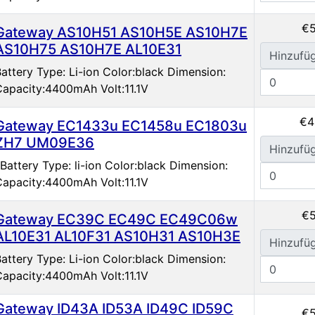
€5
Gateway AS10H51 AS10H5E AS10H7E
AS10H75 AS10H7E AL10E31
Hinzufü
attery Type: Li-ion Color:black Dimension:
Capacity:4400mAh Volt:11.1V
€4
Gateway EC1433u EC1458u EC1803u
ZH7 UM09E36
Hinzufü
Battery Type: li-ion Color:black Dimension:
Capacity:4400mAh Volt:11.1V
€5
Gateway EC39C EC49C EC49C06w
AL10E31 AL10F31 AS10H31 AS10H3E
Hinzufü
attery Type: Li-ion Color:black Dimension:
Capacity:4400mAh Volt:11.1V
Gateway ID43A ID53A ID49C ID59C
€5