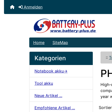
Anmelden
Home
SiteMap
Kategorien
::
T
PH
Notebook akku->
Tool akku
High-q
compat
Neue Artikel ...
year 
Sortier
Empfohlene Artikel ...