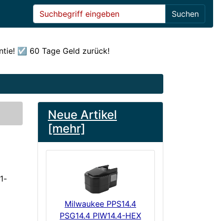
Suchen
ntie! ☑️ 60 Tage Geld zurück!
Neue Artikel
[mehr]
1-
Milwaukee PPS14.4
PSG14.4 PIW14.4-HEX