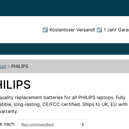
☑️ Kostenloser Versand! ☑️ 1 Jahr Gara
ool
::
PHILIPS
ILIPS
uality replacement batteries for all PHILIPS laptops. Fully
ible, long-lasting, CE/FCC certified. Ships to UK, EU with 
warranty.
e nach: